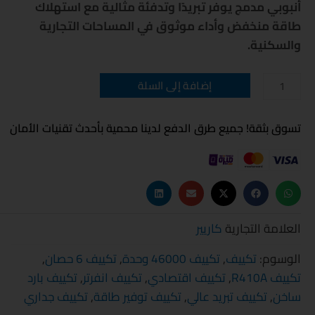
أنبوبي مدمج يوفر تبريدًا وتدفئة مثالية مع استهلاك
طاقة منخفض وأداء موثوق في المساحات التجارية
والسكنية.
كمية
إضافة إلى السلة
تكييف
كاريير
كلاسي
كول
تسوق بثقة! جميع طرق الدفع لدينا محمية بأحدث تقنيات الأمان
برو
6
حصان
بارد
ساخن
العلامة التجارية
كاريير
الوسوم:
تكييف
,
تكييف 46000 وحدة
,
تكييف 6 حصان
,
تكييف R410A
,
تكييف اقتصادي
,
تكييف انفرتر
,
تكييف بارد
ساخن
,
تكييف تبريد عالي
,
تكييف توفير طاقة
,
تكييف جداري