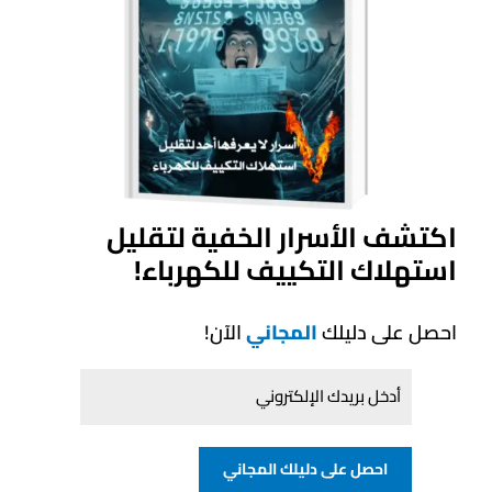
المبرد المستخدم:
R410A
قدرة التبريد:
46000 وحدة حرارية بريطانية / ساعة
التصميم:
أنبوبي مخفي فوق السقف
منتجات ذات صلة
اكتشف الأسرار الخفية لتقليل
استهلاك التكييف للكهرباء!
احصل على دليلك
المجاني
الآن!
احصل على دليلك المجاني