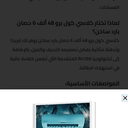
المساحات.
لماذا تختار كلاسي كول برو 48 ألف 6 حصان
بارد ساخن؟
كلاسي كول برو 48 ألف 6 حصان بارد ساخن يوفر لك تبريدًا
وتدفئة مثالية بفضل تصميمه النحيف والمرن، بالإضافة
إلى تكنولوجيا R410A المتقدمة التي تضمن كفاءة عالية
في استهلاك الطاقة.
المواصفات الأساسية:
العلامة التجارية:
غير محددة
القدرة:
6 حصان (48 ألف)
نوع التكييف:
أنبوبي
النظام:
بارد ساخن