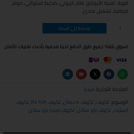
قوية، تقنية الأيونايزر، فلتر كربوني، ضاغط استوائي، موفر
للطاقة، تشغيل هادئ.
كمية
إضافة إلى السلة
تكييف
ميديا
ميشن
برو
تسوق بثقة! جميع طرق الدفع لدينا محمية بأحدث تقنيات الأمان
4
حصان
بارد
-
ساخن
العلامة التجارية
ميديا
الوسوم:
تكييف
,
تكييف 4 حصان
,
تكييف R410A
,
تكييف
اسبليت
,
تكييف بارد ساخن
,
تكييف ميديا بارد ساخن