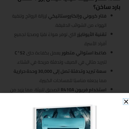
بارد ساخن؟
فلتر كربوني وإلكتروستاتيكي
لإزالة الروائح وتنقية
الهواء من الشوائب الدقيقة.
تقنية الأيونايزر
التي توفر هواءً نقيًا وصحيًا لجميع
أفراد الأسرة.
ضاغط استوائي متطور
يعمل بكفاءة حتى
52°C
لتبريد مثالي في الصيف وتدفئة مريحة في الشتاء.
سعة تبريد وتدفئة تصل إلى 30,000 وحدة حرارية
مما يجعله مناسبًا للمساحات الكبيرة.
استخدام فريون R410A
الصديق للبيئة، مما يزيد من
كفاءة التبريد والتدفئة.
ريش ذهبية للألمنيوم
في الملفات الداخلية
والخارجية لتعزيز الأداء وإطالة عمر الجهاز.
نظام تدفق الهواء ثلاثي الأبعاد (3D Air-Flow)