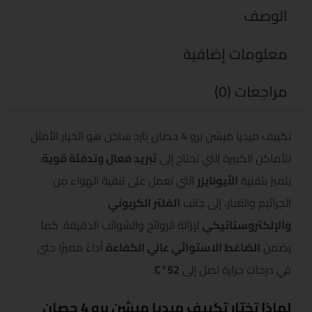
الوصف
معلومات إضافية
مراجعات (0)
تكييف ميديا ميشن برو 4 حصان بارد ساخن هو الخيار الأمثل
للأماكن الكبيرة التي تحتاج إلى
تبريد فعال وتدفئة قوية
.
يتميز بتقنية
الأيونايزر
التي تعمل على تنقية الهواء من
الجراثيم والغبار، إلى جانب
الفلتر الكربوني
والإلكتروستاتيكي
لإزالة الروائح والشوائب الدقيقة. كما
يضمن
الضاغط الاستوائي عالي الكفاءة
أداءً مميزًا حتى
في درجات حرارة تصل إلى
52°C
.
لماذا تختار تكييف ميديا ميشن برو 4 حصان