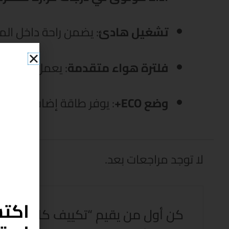
تشغيل هادئ
: يضمن راحة داخل الم
فلترة هواء متقدمة
: يعمل على تن
وضع ECO+
: يوفر طاقة إضافية ويقلل
لا توجد مراجعات بعد.
اكتش
كن أول من يقيم “تكييف كاريير XCOOL انفرتر 3 حصان بارد ساخن”