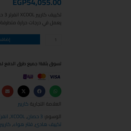
EGP
54,055.00
تكي
يعمل في درجات حرارة متطرفة،
كمية
إضافة 
تكييف
كاريير
XCOOL
انفرتر
3
تسوق بثقة! جميع طرق الدفع لدي
حصان
بارد
ساخن
العلامة التجارية
كاريير
الوسوم:
3 حصان
,
XCOOL
,
انفرت
تكييف هادئ
,
فلتر هواء
,
كاريير