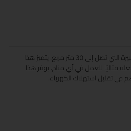
تكييف كاريير XCOOL انفرتر 3 حصان بارد ساخن يوفر تبريدًا وتسخينًا قويًا وموثوقًا للمساحات الكبيرة التي تصل إلى 30 متر مربع. يتميز هذا
تى في درجات الحرارة المتطرفة التي تتراوح بين -15°C إلى 55°C، مما يجعله مثاليًا للعمل في أي مناخ. يوفر هذا