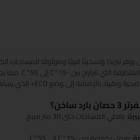
التكييف بأداء موثوق ح
ى وضع ECO+ الذي يساهم في تقليل استهلاك الكهرباء.
يرة
: يغطي المساحات حتى 30 متر مربع.
فة
: يعمل بكفاءة من -15°C إلى 55°C.