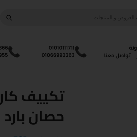
ونة
866
01010111711
تواصل معنا
955
01066992263
حصان بارد