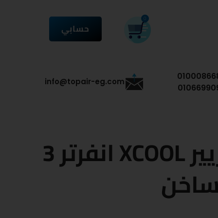
CART
0
حسابي
01000866
info@topair-eg.com
01066990
تكييف كاريير XCOOL انفرتر 3
 ساخن