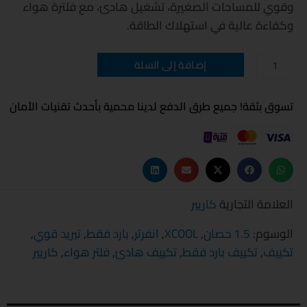
وقوي للمساحات الصغيرة، تشغيل هادئ، مع فلترة هواء
وكفاءة عالية في استهلاك الطاقة.
كمية
إضافة إلى السلة
تكييف
كاريير
XCOOL
انفرتر
تسوق بثقة! جميع طرق الدفع لدينا محمية بأحدث تقنيات الأمان
1.5
حصان
بارد
فقط
العلامة التجارية
كاريير
الوسوم:
1.5 حصان
,
XCOOL
,
انفرتر
,
بارد فقط
,
تبريد قوي
,
تكييف
,
تكييف بارد فقط
,
تكييف هادئ
,
فلتر هواء
,
كاريير