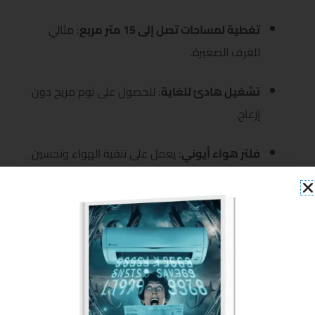
تغطية لمساحات تصل إلى 15 متر مربع
: مثالي
للغرف الصغيرة.
تشغيل هادئ للغاية
: للحصول على نوم مريح دون
إزعاج.
فلتر هواء أيوني
: يعمل على تنقية الهواء وتحسين
جودته.
كفاءة عالية في استهلاك الطاقة
: يقلل من
استهلاك الكهرباء بفضل تقنية الانفرتر.