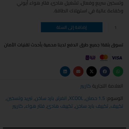
وتسخين سريع وفعال، تشغيل هادئ، فلتر هواء أيوني
وكفاءة عالية في استهلاك الطاقة.
كمية
إضافة إلى السلة
تكييف
كاريير
XCOOL
انفرتر
تسوق بثقة! جميع طرق الدفع لدينا محمية بأحدث تقنيات الأمان
1.5
حصان
بارد
ساخن
العلامة التجارية
كاريير
الوسوم:
1.5 حصان
,
XCOOL
,
انفرتر
,
بارد ساخن
,
تبريد وتسخين
,
تكييف
,
تكييف بارد ساخن
,
تكييف هادئ
,
فلتر هواء
,
كاريير