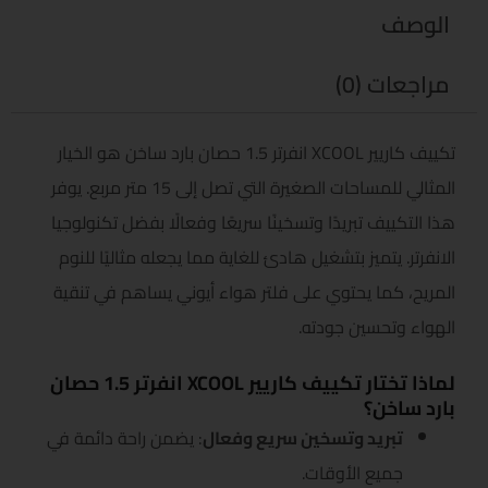
الوصف
مراجعات (0)
تكييف كاريير XCOOL انفرتر 1.5 حصان بارد ساخن هو الخيار
المثالي للمساحات الصغيرة التي تصل إلى 15 متر مربع. يوفر
هذا التكييف تبريدًا وتسخينًا سريعًا وفعالًا بفضل تكنولوجيا
الانفرتر. يتميز بتشغيل هادئ للغاية مما يجعله مثاليًا للنوم
المريح، كما يحتوي على فلتر هواء أيوني يساهم في تنقية
الهواء وتحسين جودته.
لماذا تختار تكييف كاريير XCOOL انفرتر 1.5 حصان
بارد ساخن؟
تبريد وتسخين سريع وفعال
: يضمن راحة دائمة في
جميع الأوقات.