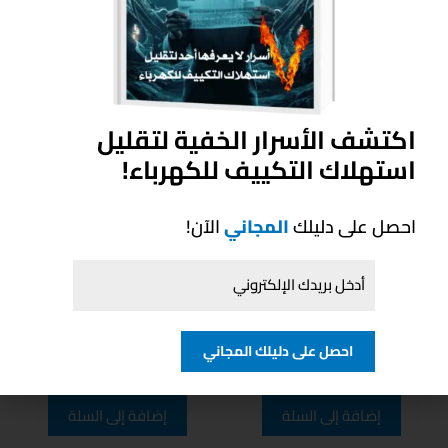
منتجات ذات صلة
اكتشف الأسرار الخفية لتقليل
استهلاك التكييف للكهرباء!
احصل على دليلك
المجاني
الآن!
تكييف كاريير اوبتي ماكس
تكييف كاريير كلاسي كول
انفرتر 4 حصان بارد ساخن
برو 6 حصان بارد ساخن
احصل على دليلك المجاني
EGP
121,895.00
EGP
84,250.00
إضافة إلى السلة
إضافة إلى السلة