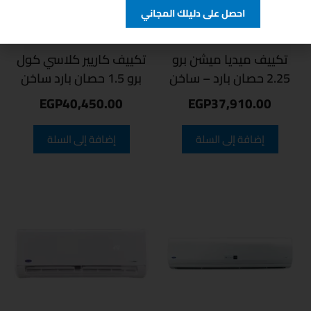
احصل على دليلك المجاني
تكييف ميديا ميشن برو
تكييف كاريير كلاسي كول
2.25 حصان بارد – ساخن
برو 1.5 حصان بارد ساخن
EGP
40,450.00
EGP
37,910.00
إضافة إلى السلة
إضافة إلى السلة