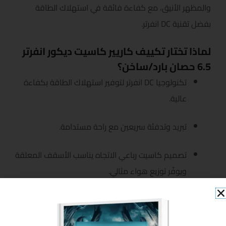
والمظهر الأنيق، مع كفاءة فائقة في استهلاك الطاقة
بفضل تقنية DC انفرتر.
لماذا تختار تكييف كاريير كاسيت ديكور انفرتر
6.5 حصان بارد/ساخن؟
تكنولوجيا DC انفرتر لتوفير استهلاك الطاقة بكفاءة
عالية.
تبريد وتدفئة سريعين مع راحة مستدامة.
تصميم كاسيت رباعي الاتجاه يناسب الأسقف المعلقة
ويوفّر توزيع هواء مثالي.
يعمل بمبرد R410A الصديق للبيئة ولا يؤثر على طبقة
الأوزون.