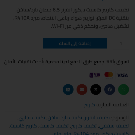
تكييف كاريير كاسيت ديكور انفرتر 6.5 حصان بارد/ساخن،
بتقنية DC انفرتر، توزيع هواء رباعي الاتجاه، مبرد R410A،
تشغيل هادئ، وتحكم ذكي عبر Wi-Fi.
كمية
إضافة إلى السلة
تكييف
كاريير
كاسيت
ديكور
تسوق بثقة! جميع طرق الدفع لدينا محمية بأحدث تقنيات الأمان
انفرتر
6.5
حصان
بارد/
ساخن
العلامة التجارية
كاريير
الوسوم:
تكييف انفرتر
,
تكييف بارد ساخن
,
تكييف تجاري
,
تكييف سقفي
,
تكييف كاريير
,
تكييف كاسيت
,
كاريير كاسيت
,
كاسيت ديكور
,
مبرد R410A
,
واي فاي