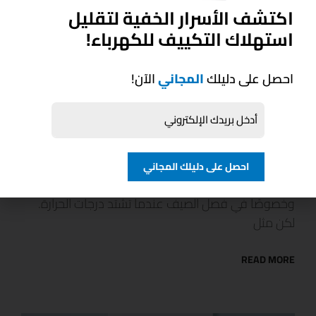
اكتشف الأسرار الخفية لتقليل
استهلاك التكييف للكهرباء!
احصل على دليلك
المجاني
الآن!
أعطال التكييف وكيفية إصلاحها بنفسك
بسهولة
مارس 6, 2025
لا توجد تعليقات
أعطال التكييف وكيفية إصلاحها بنفسك بسهولة يُعد
احصل على دليلك المجاني
التكييف أحد الأجهزة الأساسية في المنازل والمكاتب،
وخصوصًا في فصل الصيف عندما تشتد درجات الحرارة.
لكن مثل
READ MORE