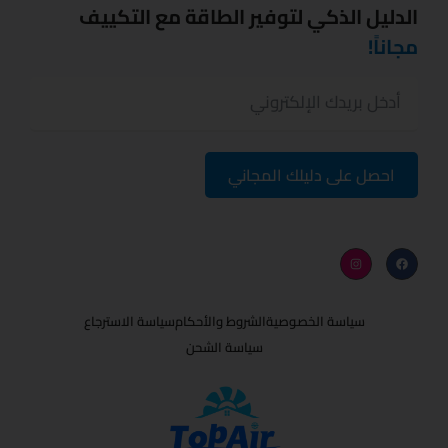
الدليل الذكي لتوفير الطاقة مع التكييف
مجاناً!
احصل على دليلك المجاني
I
F
n
a
s
c
t
e
a
b
g
o
r
o
a
k
m
سياسة الخصوصية
الشروط والأحكام
سياسة الاسترجاع
سياسة الشحن