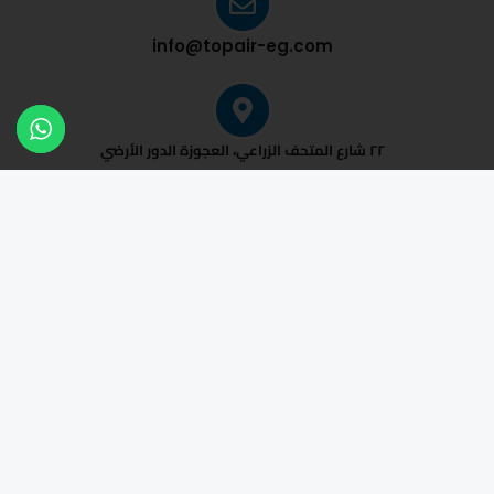
info@topair-eg.com
٢٢ شارع المتحف الزراعي، العجوزة الدور الأرضي
اترك رسالتك لنا
نحن جاهزون لمساعدتك!
الاسم الكامل
البريد الإلكتروني