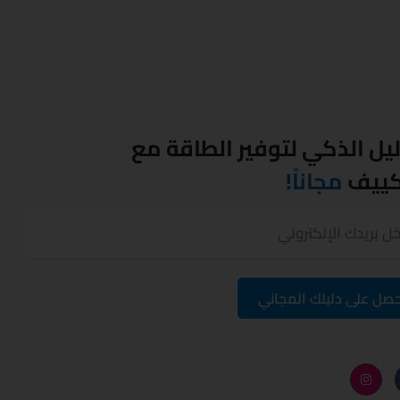
ليل الذكي لتوفير الطاقة مع
كييف
مجاناً!
صل على دليلك المجاني
I
n
s
t
a