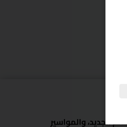
اس دي بصراحة فاهمين
"كنت ع