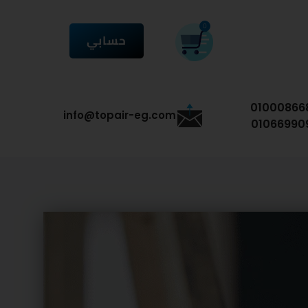
CART
0
حسابي
01000866
info@topair-eg.com
01066990