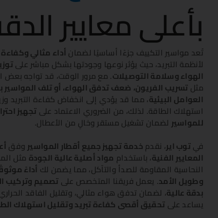
بأعلى معايير الدق
تُعد مواسير التكييف جزءًا أساسيًا لضمان
أداء مثالي وكفاءة 
لأنظمة التبريد، حيث يؤثر نوعها وجودتها بشكل مباشر على
توزي
الهواء وسلامة التوصيلات
. مع مرور الوقت، قد تواجه بعض 
مثل
تسريب الفريون، ضعف تدفق الهواء، أو تلف المواسير 
العوامل البيئية
، مما قد يؤدي إلى انخفاض كفاءة التبريد وزي
استهلاك الطاقة. لذلك، من الضروري الاعتماد على
تجهيز احترا
للمواسير
لضمان تشغيل مستقر وخالٍ من الأعطال.
في
توب اير
، نقدم
خدمة تجهيز جميع أقطار المواسير
وفق
أع
المعايير الفنية
، باستخدام
مواد أصلية عالية الجودة
مثل المو
النحاسية المقاومة للصدأ والتآكل، مما يضمن لك
أداءً موثوقً
وطويل الأمد
. يعمل فريقنا المتخصص على
تصميم وتركيب ال
بدقة عالية
، لضمان تدفق هواء مثالي، وتقليل الفاقد الحراري
يساعد على
تحقيق أقصى كفاءة تبريد وتقليل استهلاك الط