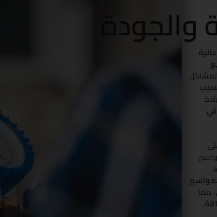
ة والجودة
عالية
ع
المشاكل
بسبب
ادة
في
لى
اسير
ا
مواسير
، مما
اقة
.