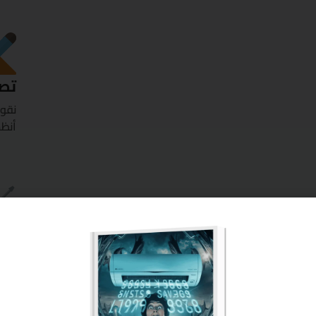
تص
نقوم
أنظم
ترك
يتم 
لضما
تشغي