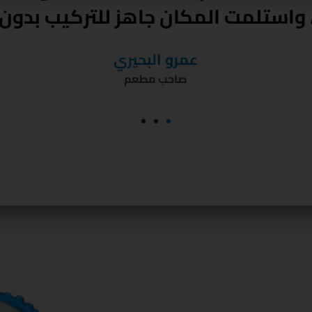
مات ممتازة، وركبوا المواسير بدون 
حسام الدالي
صاحب مكتب استشارات هندسية