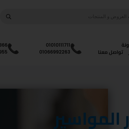
ونة
866
01010111711
تواصل معنا
955
01066992263
 المواسير