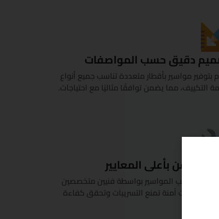
ميم دقيق حسب المواصفات
 بتوفير مواسير بأقطار متعددة تناسب جميع أنواع
ة التكييف، مما يضمن توافقًا مثاليًا مع احتياجات.
يب متقن بأعلى المعايير
تجهيز وتركيب المواسير بواسطة فنيين متخصصين
ن توصيلات آمنة تمنع التسريبات وتحقق كفاءة
ل عالية.